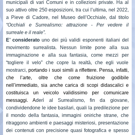
municipali di vari Comuni e in collezioni private. Ha al
suo attivo oltre 250 esposizioni, tra cui l’ultima, nel 2022,
a Pieve di Cadore, nel Museo dell’Occhiale, dal titolo
“Occhiali e Surrealismo: attrazione - Per vedere il
surreale e il
reale”.
E’ considerato
uno dei più validi esponenti italiani del
movimento surrealista. Nessun limite pone alla sua
immaginazione e alla sua fantasia, come mezzi per
“togliere il velo” che copre la realtà, che egli vuole
mostrarci,
portando i suoi simili a riflettere. Pensa, infatti,
che
l’arte, oltre che come fruizione godibile
nell’immediato, sia anche carica di scopi didascalici e
costituisca un veicolo validissimo per comunicare
messaggi. A
derì al Surrealismo, fin da giovane,
condividendone le idee basilari, quali la predilezione per
il mondo della fantasia, immagini oniriche strane, che
ritraggono ambienti e paesaggi misteriosi, presentazione
dei contenuti con precisione quasi fotografica e spesso