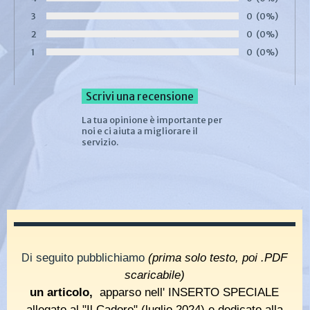
Voto:
3
Numero di voti
0
Percentuale d
(0%)
Voto:
2
Numero di voti
0
Percentuale d
(0%)
Voto:
1
Numero di voti
0
Percentuale d
(0%)
Voto:
La tua opinione è importante per
noi e ci aiuta a migliorare il
servizio.
i seguito pubblichiamo
(prima solo testo, poi .PDF
D
scaricabile)
un articolo,
apparso nell' INSERTO SPECIALE
allegato al "Il Cadore" (luglio 2024)
e dedicato alla