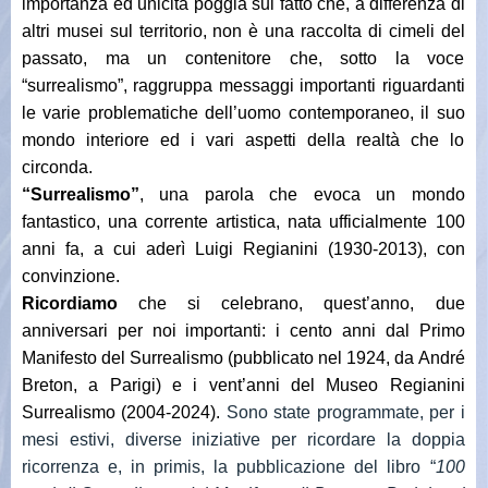
importanza ed unicità poggia sul fatto che, a differenza di
altri musei sul territorio, non è una raccolta di cimeli del
passato, ma un contenitore che, sotto la voce
“surrealismo”, raggruppa messaggi importanti riguardanti
le varie problematiche dell’uomo contemporaneo, il suo
mondo interiore ed i vari aspetti della realtà che lo
circonda.
“
Surrealismo”
, una parola che evoca un mondo
fantastico, una corrente artistica, nata ufficialmente 100
anni fa, a cui aderì Luigi Regianini (1930-2013), con
convinzione.
Ricordiamo
che si celebrano, quest’anno,
due
anniversari per noi importanti: i cento anni dal Primo
Manifesto del Surrealismo (pubblicato nel 1924, da André
Breton, a Parigi) e i vent’anni del Museo Regianini
Surrealismo (2004-2024).
Sono state programmate, per i
mesi estivi, diverse iniziative per ricordare la doppia
ricorrenza e, in primis, la pubblicazione del libro “
100