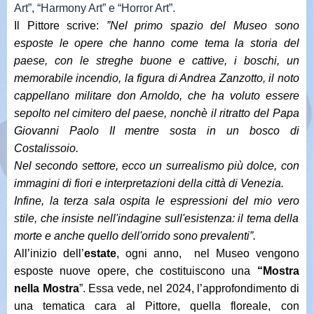
Art”, “Harmony Art” e “Horror Art”.
Il Pittore scrive:
”Nel primo spazio del Museo sono
esposte le opere che hanno come tema la storia del
paese, con le streghe buone e cattive, i boschi, un
memorabile incendio, la figura di Andrea Zanzotto, il noto
cappellano militare don Arnoldo, che ha voluto essere
sepolto nel cimitero del paese, nonchè il ritratto del Papa
Giovanni Paolo II mentre sosta in un bosco di
Costalissoio
.
Nel secondo settore, ecco un surrealismo più dolce, con
immagini di fiori e interpretazioni della città di Venezia.
Infine, la terza sala ospita le espression
i del mio vero
stile, che insiste nell'indagine sull'esistenza: il tema della
morte e anche quello dell'orrido sono prevalenti”.
All’inizio dell’
estate
, ogni anno, nel Museo vengono
esposte nuove opere, che costituiscono una
“Mostra
nella Mostra
”. Essa
vede, nel 2024, l’approfondimento di
una tematica cara al Pittore, quella floreale, con