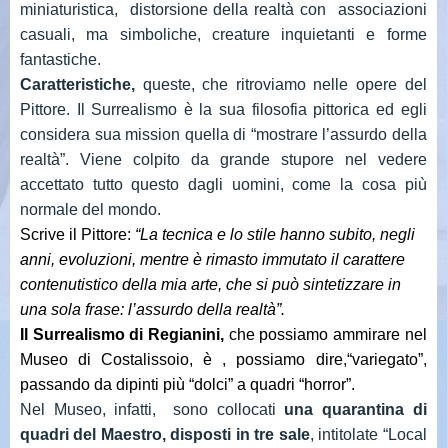
miniaturistica, distorsione della realtà con associazioni
casuali, ma simboliche, creature inquietanti e forme
fantastiche.
Caratteristiche,
queste, che ritroviamo nelle opere del
Pittore. Il Surrealismo è la sua filosofia pittorica ed egli
considera sua mission quella di “mostrare l’assurdo della
realtà”. Viene colpito da grande stupore nel vedere
accettato tutto questo dagli uomini, come la cosa più
normale del mondo.
Scrive il Pittore:
“La tecnica e lo stile hanno subito, negli
anni, evoluzioni, mentre è rimasto immutato il carattere
contenutistico della mia arte, che si può sintetizzare in
una sola frase: l’assurdo della realtà”.
Il Surrealismo di Regianini,
che possiamo ammirare nel
Museo di Costalissoio, è , possiamo dire,“variegato”,
passando da dipinti più “dolci” a quadri “horror”.
Nel Museo, infatti, sono collocati
una quarantina di
quadri del Maestro, disposti in tre sale
, intitolate “Local