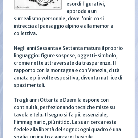
esordi figurativi,
approda a un
surrealismo personale, dove l’onirico si
intreccia al paesaggio alpino e alla memoria
collettiva.
Negli anni Sessanta e Settanta matura il proprio
linguaggio: figure sospese, oggetti-simbolo,
cromie nette attraversate da trasparenze. Il
rapporto con la montagna e con Venezia, città
amata e più volte espositiva, diventa matrice di
spazi mentali.
Tra gli anni Ottanta e Duemila espone con
continuità, perfezionando tecniche miste su
tavola e tela. Il segno si fa più essenziale;
l’immaginario, più nitido. La sua ricerca resta
fedele alla libertà del sogno: ogni quadro è una
soglia, un invito a varcare il visibile.