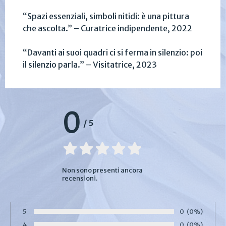
“Spazi essenziali, simboli nitidi: è una pittura
che ascolta.” – Curatrice indipendente, 2022
“Davanti ai suoi quadri ci si ferma in silenzio: poi
il silenzio parla.” – Visitatrice, 2023
0
/
5
Non sono presenti ancora
recensioni.
5
Numero di voti
0
Percentuale d
(0%)
Voto:
4
Numero di voti
0
Percentuale d
(0%)