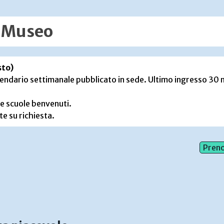
l Museo
sto)
endario settimanale pubblicato in sede. Ultimo ingresso 30 m
 e scuole benvenuti.
te su richiesta.
Preno