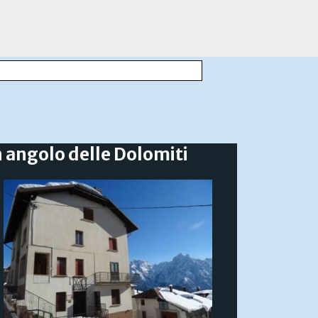
 angolo delle Dolomiti
Ti aspettiamo...
in Val Comelico