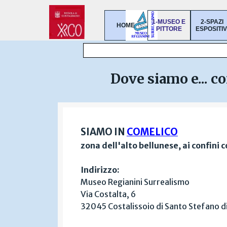
Vai ai contenuti
1-MUSEO E
2-SPAZI
HOME
▼
PITTORE
ESPOSITIV
Dove siamo e... c
SIAMO IN
COMELICO
zona dell'alto bellunese, ai confini c
Indirizzo:
Museo Regianini Surrealismo
Via Costalta, 6
32045 Costalissoio di Santo Stefano d