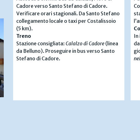
Cadore verso Santo Stefano di Cadore.
Co
Verificare orari stagionali. Da Santo Stefano
st
collegamento locale o taxi per Costalissoio
l’
(5 km).
Co
Treno
In
Stazione consigliata:
Calalzo di Cadore
(linea
da
da Belluno). Proseguire in bus verso Santo
gi
Stefano di Cadore.
ne