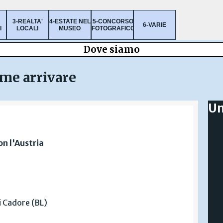
Salta menù
3-REALTA'
4-ESTATE NEL
5-CONCORSO
▼
▼
▼
6-VARIE
▼
▼
I
LOCALI
MUSEO
FOTOGRAFICO
Dove siamo
ome arrivare
Un
on l'Austria
i Cadore (BL)