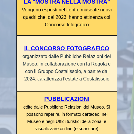
LA "MOSTRA NELLA MOSTRA"
Vengono esposti nel centro museale
nuovi
quadri che, dal 2023,
hanno attinenza col
Concorso fotografico
IL CONCORSO FOTOGRAFICO
organizzato dalle Pubbliche Relazioni del
Museo, in collaborazione con la Regola e
con il Gruppo Costalissoio, a partire dal
2024, caratterizza l'estate a Costalissoio
PUBBLICAZIONI
edite dalle Pubbliche Relazioni del Museo.
Si
possono reperire, in formato cartaceo, nel
Museo e negli Uffici turistici della zona, e
visualizzare on line (e scaricare)