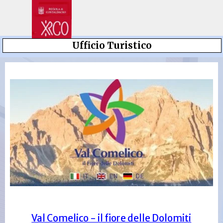
Vai ai contenuti
Salta menù
Ufficio Turistico
Val Comelico - il fiore delle Dolomiti