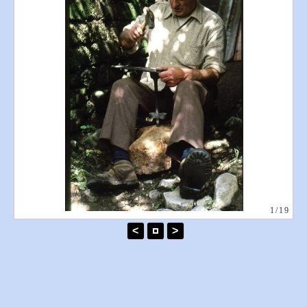
1/19
<
>