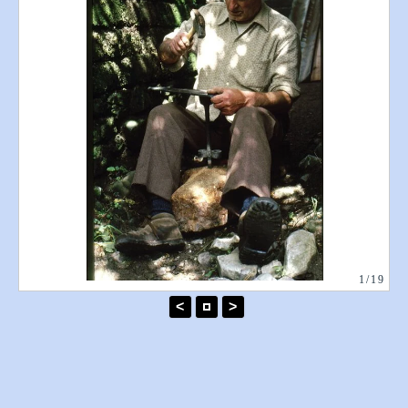
1/19
<
>