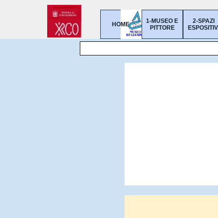
Vai ai contenuti
1-MUSEO E
2-SPAZI
HOME
▼
PITTORE
ESPOSITIV