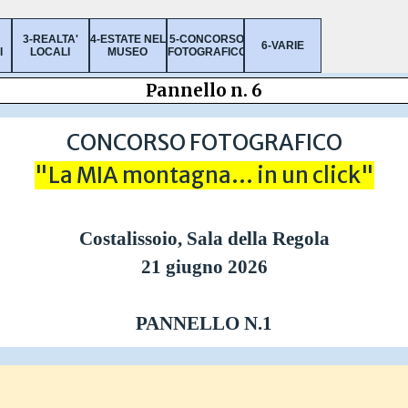
Salta menù
3-REALTA'
4-ESTATE NEL
5-CONCORSO
▼
▼
▼
6-VARIE
▼
▼
I
LOCALI
MUSEO
FOTOGRAFICO
Pannello n. 6
CONCORSO FOTOGRAFICO
"La MIA montagna... in un click"
Costalissoio, Sala della Regola
21 giugno 2026
PANNELLO N.1